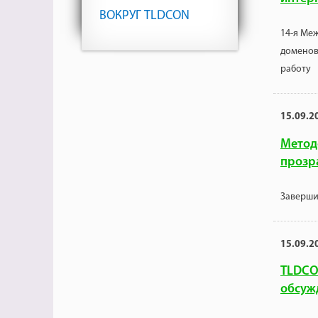
ВОКРУГ TLDCON
14-я Ме
доменов
работу
15.09.2
Метод
прозр
Заверши
15.09.2
TLDCO
обсуж